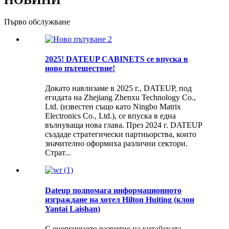
Първо обслужване
2025! DATEUP CABINETS се впуска в
ново пътешествие!
Докато навлизаме в 2025 г., DATEUP, под
егидата на Zhejiang Zhenxu Technology Co.,
Ltd. (известен също като Ningbo Matrix
Electronics Co., Ltd.), се впуска в една
вълнуваща нова глава. През 2024 г. DATEUP
създаде стратегически партньорства, които
значително оформиха различни сектори.
Страт...
Dateup подпомага информационното
изграждане на хотел Hilton Huiting (клон
Yantai Laishan)
С енергичното развитие на китайската