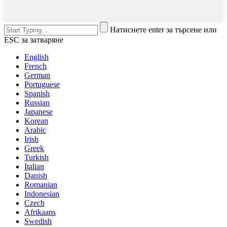
Натиснете enter за търсене или
ESC за затваряне
English
French
German
Portuguese
Spanish
Russian
Japanese
Korean
Arabic
Irish
Greek
Turkish
Italian
Danish
Romanian
Indonesian
Czech
Afrikaans
Swedish