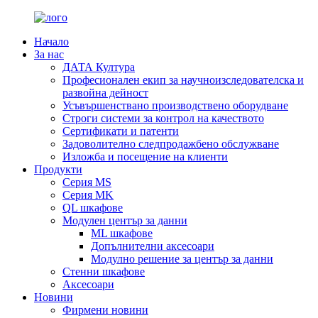
Начало
За нас
ДАТА Култура
Професионален екип за научноизследователска и
развойна дейност
Усъвършенствано производствено оборудване
Строги системи за контрол на качеството
Сертификати и патенти
Задоволително следпродажбено обслужване
Изложба и посещение на клиенти
Продукти
Серия MS
Серия MK
QL шкафове
Модулен център за данни
ML шкафове
Допълнителни аксесоари
Модулно решение за център за данни
Стенни шкафове
Аксесоари
Новини
Фирмени новини