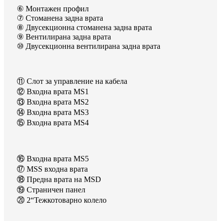
⑥ Монтажен профил
⑦ Стоманена задна врата
⑧ Двусекционна стоманена задна врата
⑨ Вентилирана задна врата
⑩ Двусекционна вентилирана задна врата
⑪ Слот за управление на кабела
⑫ Входна врата MS1
⑬ Входна врата MS2
⑭ Входна врата MS3
⑮ Входна врата MS4
⑯ Входна врата MS5
⑰ MSS входна врата
⑱ Предна врата на MSD
⑲ Страничен панел
⑳ 2“Тежкотоварно колело