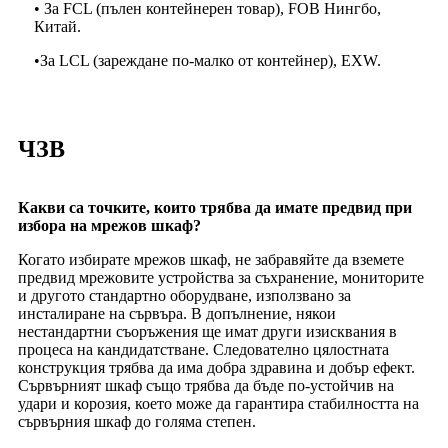
• За FCL (пълен контейнерен товар), FOB Нингбо,
Китай.
•
За LCL (зареждане по-малко от контейнер), EXW.
ЧЗВ
Какви са точките, които трябва да имате предвид при
избора на мрежов шкаф?
Когато избирате мрежов шкаф, не забравяйте да вземете
предвид мрежовите устройства за съхранение, мониторите
и другото стандартно оборудване, използвано за
инсталиране на сървъра. В допълнение, някои
нестандартни съоръжения ще имат други изисквания в
процеса на кандидатстване. Следователно цялостната
конструкция трябва да има добра здравина и добър ефект.
Сървърният шкаф също трябва да бъде по-устойчив на
удари и корозия, което може да гарантира стабилността на
сървърния шкаф до голяма степен.