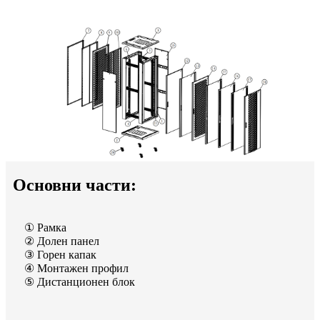
Основни части:
① Рамка
② Долен панел
③ Горен капак
④ Монтажен профил
⑤ Дистанционен блок