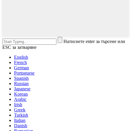
Натиснете enter за търсене или
ESC за затваряне
English
French
German
Portuguese
Spanish
Russian
Japanese
Korean
Arabic
Irish
Greek
Turkish
Italian
Danish
Romanian