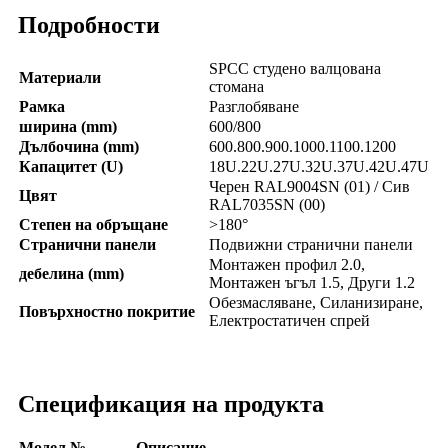
Подробности
SPCC студено валцована
Материали
стомана
Рамка
Разглобяване
ширина (mm)
600/800
Дълбочина (mm)
600.800.900.1000.1100.1200
Капацитет (U)
18U.22U.27U.32U.37U.42U.47U
Черен RAL9004SN (01) / Сив
Цвят
RAL7035SN (00)
Степен на обръщане
>180°
Странични панели
Подвижни странични панели
Монтажен профил 2.0,
дебелина (mm)
Монтажен ъгъл 1.5, Други 1.2
Обезмасляване, Силанизиране,
Повърхностно покритие
Електростатичен спрей
Спецификация на продукта
Модел №
Описание