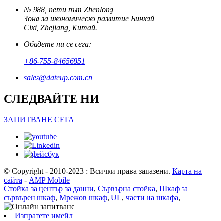
№ 988, пети път Zhenlong
Зона за икономическо развитие Бинхай
Cixi, Zhejiang, Китай.
Обадете ни се сега:
+86-755-84656851
sales@dateup.com.cn
СЛЕДВАЙТЕ НИ
ЗАПИТВАНЕ СЕГА
© Copyright - 2010-2023 : Всички права запазени.
Карта на
сайта
-
AMP Mobile
Стойка за център за данни
,
Сървърна стойка
,
Шкаф за
сървърен шкаф
,
Мрежов шкаф
,
UL
,
части на шкафа
,
Изпратете имейл