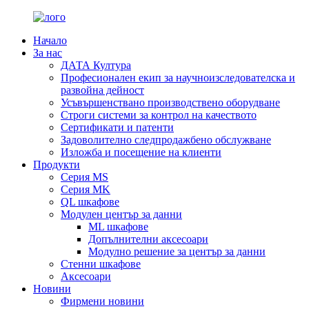
Начало
За нас
ДАТА Култура
Професионален екип за научноизследователска и
развойна дейност
Усъвършенствано производствено оборудване
Строги системи за контрол на качеството
Сертификати и патенти
Задоволително следпродажбено обслужване
Изложба и посещение на клиенти
Продукти
Серия MS
Серия MK
QL шкафове
Модулен център за данни
ML шкафове
Допълнителни аксесоари
Модулно решение за център за данни
Стенни шкафове
Аксесоари
Новини
Фирмени новини