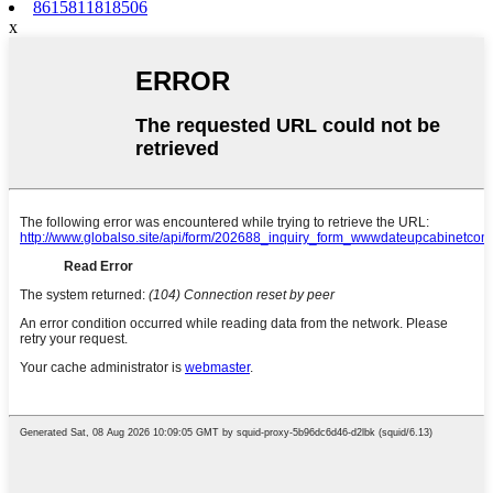
8615811818506
x