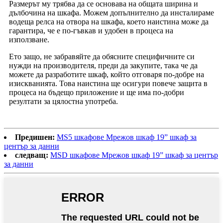
Размерът му трябва да се основава на общата ширина и
дълбочина на шкафа. Можем допълнително да инсталираме
водеща релса на отвора на шкафа, което наистина може да
гарантира, че е по-гъвкав и удобен в процеса на
използване.
Ето защо, не забравяйте да обясните специфичните си
нужди на производителя, преди да закупите, така че да
можете да разработите шкаф, който отговаря по-добре на
изискванията. Това наистина ще осигури повече защита в
процеса на бъдещо приложение и ще има по-добри
резултати за цялостна употреба.
Предишен:
MS5 шкафове Мрежов шкаф 19” шкаф за
център за данни
следващ:
MSD шкафове Мрежов шкаф 19” шкаф за център
за данни