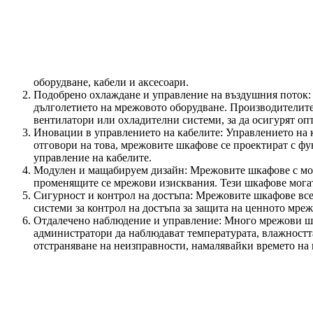
оборудване, кабели и аксесоари.
Подобрено охлаждане и управление на въздушния поток: 
дълголетието на мрежовото оборудване. Производителите
вентилатори или охладителни системи, за да осигурят оп
Иновации в управлението на кабелите: Управлението на к
отговори на това, мрежовите шкафове се проектират с фун
управление на кабелите.
Модулен и мащабируем дизайн: Мрежовите шкафове с моду
променящите се мрежови изисквания. Тези шкафове могат
Сигурност и контрол на достъпа: Мрежовите шкафове все
системи за контрол на достъпа за защита на ценното мре
Отдалечено наблюдение и управление: Много мрежови шк
администратори да наблюдават температурата, влажността
отстраняване на неизправности, намалявайки времето на