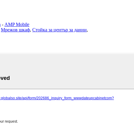
а
-
AMP Mobile
,
Мрежов шкаф
,
Стойка за център за данни
,