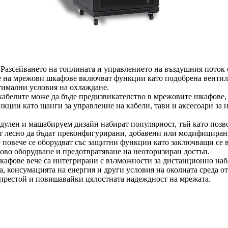
Разсейването на топлината и управлението на въздушния поток 
 на мрежови шкафове включват функции като подобрена вентила
тимални условия на охлаждане.
абелите може да бъде предизвикателство в мрежовите шкафове, к
кции като щанги за управление на кабели, тави и аксесоари за н
лен и мащабируем дизайн набират популярност, тъй като позво
 лесно да бъдат преконфигурирани, добавени или модифицирани,
 повече се оборудват със защитни функции като заключващи се 
жово оборудване и предотвратяване на неоторизиран достъп.
афове вече са интегрирани с възможности за дистанционно наб
, консумацията на енергия и други условия на околната среда о
 престой и повишавайки цялостната надеждност на мрежата.