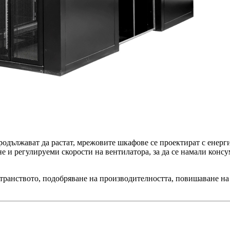
родължават да растат, мрежовите шкафове се проектират с ене
е и регулируеми скорости на вентилатора, за да се намали конс
транството, подобряване на производителността, повишаване на