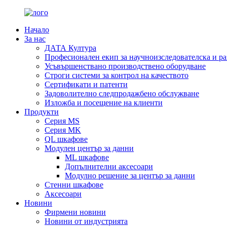
Начало
За нас
ДАТА Култура
Професионален екип за научноизследователска и ра
Усъвършенствано производствено оборудване
Строги системи за контрол на качеството
Сертификати и патенти
Задоволително следпродажбено обслужване
Изложба и посещение на клиенти
Продукти
Серия MS
Серия MK
QL шкафове
Модулен център за данни
ML шкафове
Допълнителни аксесоари
Модулно решение за център за данни
Стенни шкафове
Аксесоари
Новини
Фирмени новини
Новини от индустрията