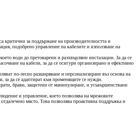
са критични за поддържане на производителността и
ция, подобрено управление на кабелите и използване на
оето води до претоварени и разхвърляни инсталации. За да се
асочване на кабели, за да се осигури организирано и ефективно
ляват по-лесно разширяване и персонализиране въз основа на
 за да се адаптират към променящите се нужди.
врати, брави, защитени от манипулиране, и усъвършенствани
людение и управление, което позволява на мрежовите
т отдалечено място. Това позволява проактивна поддръжка и