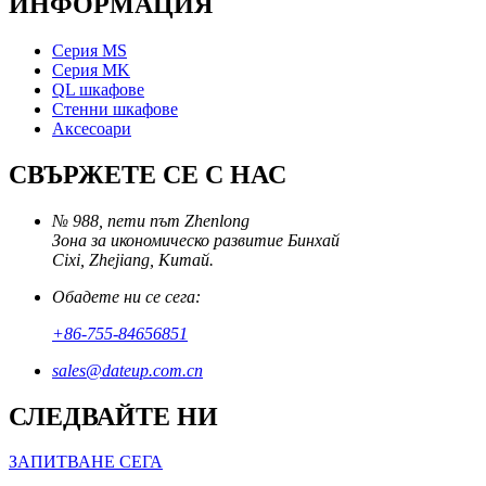
ИНФОРМАЦИЯ
Серия MS
Серия MK
QL шкафове
Стенни шкафове
Аксесоари
СВЪРЖЕТЕ СЕ С НАС
№ 988, пети път Zhenlong
Зона за икономическо развитие Бинхай
Cixi, Zhejiang, Китай.
Обадете ни се сега:
+86-755-84656851
sales@dateup.com.cn
СЛЕДВАЙТЕ НИ
ЗАПИТВАНЕ СЕГА